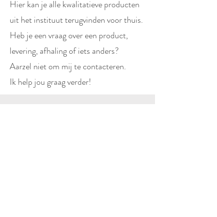
Hier kan je alle kwalitatieve producten
uit het instituut terugvinden voor thuis.
Heb je een vraag over een product,
levering, afhaling of iets anders?
Aarzel niet om mij te contacteren.
Ik help jou graag verder!
De winkel is gesloten i.v.m. onderhoud
Instituut Fiore - Oevelseweg 62 -
2250 Olen